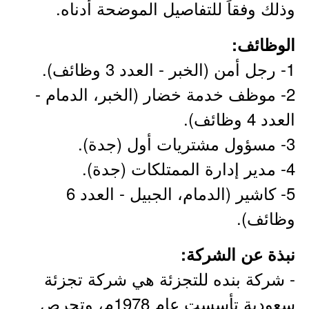
وذلك وفقاً للتفاصيل الموضحة أدناه.
الوظائف:
1- رجل أمن (الخبر - العدد 3 وظائف).
2- موظف خدمة خضار (الخبر، الدمام -
العدد 4 وظائف).
3- مسؤول مشتريات أول (جدة).
4- مدير إدارة الممتلكات (جدة).
5- كاشير (الدمام، الجبيل - العدد 6
وظائف).
نبذة عن الشركة:
- شركة بنده للتجزئة هي شركة تجزئة
سعودية تأسست عام 1978م، وتحرص