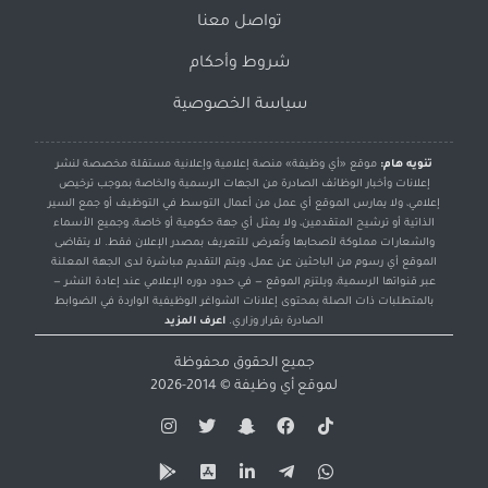
تواصل معنا
شروط وأحكام
سياسة الخصوصية
تنويه هام:
موقع «أي وظيفة» منصة إعلامية وإعلانية مستقلة مخصصة لنشر
إعلانات وأخبار الوظائف الصادرة من الجهات الرسمية والخاصة بموجب ترخيص
إعلامي، ولا يمارس الموقع أي عمل من أعمال التوسط في التوظيف أو جمع السير
الذاتية أو ترشيح المتقدمين، ولا يمثل أي جهة حكومية أو خاصة، وجميع الأسماء
والشعارات مملوكة لأصحابها وتُعرض للتعريف بمصدر الإعلان فقط. لا يتقاضى
الموقع أي رسوم من الباحثين عن عمل، ويتم التقديم مباشرة لدى الجهة المعلنة
عبر قنواتها الرسمية، ويلتزم الموقع — في حدود دوره الإعلامي عند إعادة النشر —
بالمتطلبات ذات الصلة بمحتوى إعلانات الشواغر الوظيفية الواردة في الضوابط
الصادرة بقرار وزاري.
اعرف المزيد
جميع الحقوق محفوظة
لموقع
أي وظيفة
© 2014-2026