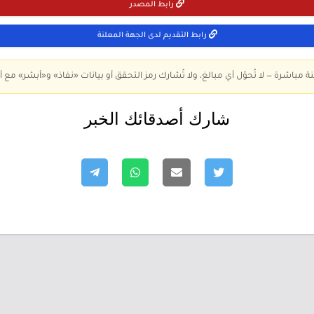
رابط المصدر
رابط التقديم لدى الجهة المعلنة
ة مباشرة — لا تُحوّل أي مبالغ، ولا تُشارك رمز التحقق أو بيانات «نفاذ» و«أبشر» مع أ
شارك أصدقائك الخبر