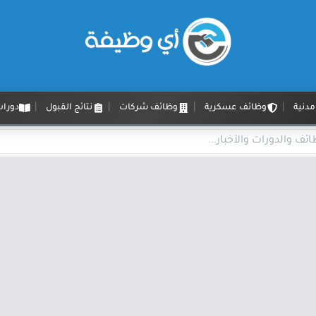
دنية
وظائف عسكرية
وظائف شركات
نتائج القبول
دورات