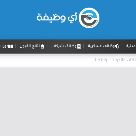
دنية
وظائف عسكرية
وظائف شركات
نتائج القبول
دورات