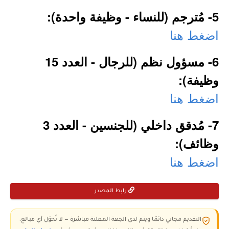
5- مُترجم (للنساء - وظيفة واحدة):
اضغط هنا
6- مسؤول نظم (للرجال - العدد 15
وظيفة):
اضغط هنا
7- مُدقق داخلي (للجنسين - العدد 3
وظائف):
اضغط هنا
رابط المصدر
التقديم مجاني دائمًا ويتم لدى الجهة المعلنة مباشرة — لا تُحوّل أي مبالغ،