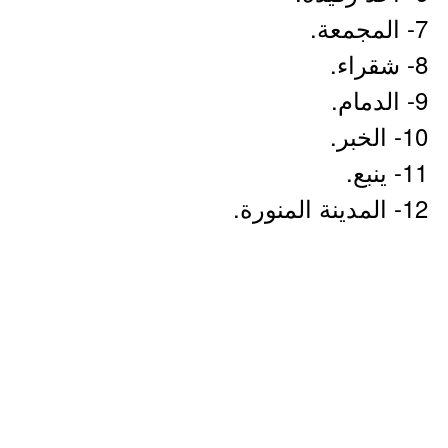
7- المجمعة.
8- شقراء.
9- الدمام.
10- الخبر.
11- ينبع.
12- المدينة المنورة.