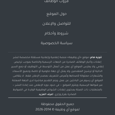
قروب الوظائف
حول الموقع
للتواصل والإعلان
شروط وأحكام
سياسة الخصوصية
تنويه هام:
موقع «أي وظيفة» منصة إعلامية وإعلانية مستقلة مخصصة لنشر
إعلانات وأخبار الوظائف الصادرة من الجهات الرسمية والخاصة بموجب ترخيص
إعلامي، ولا يمارس الموقع أي عمل من أعمال التوسط في التوظيف أو جمع السير
الذاتية أو ترشيح المتقدمين، ولا يمثل أي جهة حكومية أو خاصة، وجميع الأسماء
والشعارات مملوكة لأصحابها وتُعرض للتعريف بمصدر الإعلان فقط. لا يتقاضى
الموقع أي رسوم من الباحثين عن عمل، ويتم التقديم مباشرة لدى الجهة المعلنة
عبر قنواتها الرسمية، ويلتزم الموقع — في حدود دوره الإعلامي عند إعادة النشر —
بالمتطلبات ذات الصلة بمحتوى إعلانات الشواغر الوظيفية الواردة في الضوابط
الصادرة بقرار وزاري.
اعرف المزيد
جميع الحقوق محفوظة
لموقع
أي وظيفة
© 2014-2026