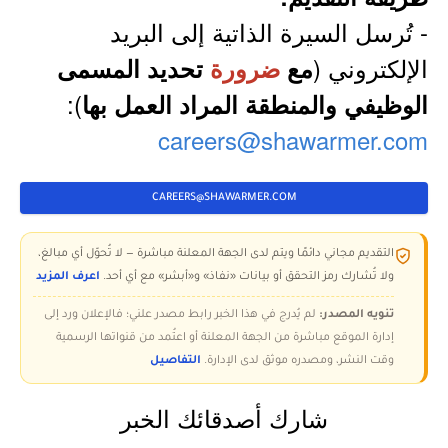
- تُرسل السيرة الذاتية إلى البريد
الإلكتروني (
مع
ضرورة
تحديد المسمى
):
الوظيفي والمنطقة المراد العمل بها
careers@shawarmer.com
CAREERS@SHAWARMER.COM
التقديم مجاني دائمًا ويتم لدى الجهة المعلنة مباشرة — لا تُحوّل أي مبالغ،
ولا تُشارك رمز التحقق أو بيانات «نفاذ» و«أبشر» مع أي أحد.
اعرف المزيد
تنويه المصدر:
لم يُدرج في هذا الخبر رابط مصدر علني؛ فالإعلان ورد إلى
إدارة الموقع مباشرة من الجهة المعلنة أو اعتُمد من قنواتها الرسمية
وقت النشر، ومصدره موثق لدى الإدارة.
التفاصيل
شارك أصدقائك الخبر