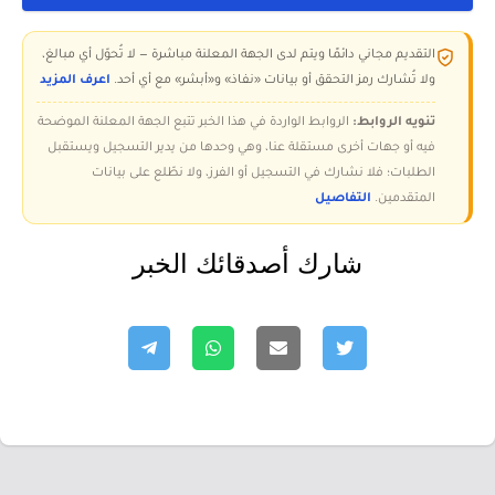
التقديم مجاني دائمًا ويتم لدى الجهة المعلنة مباشرة — لا تُحوّل أي مبالغ،
ولا تُشارك رمز التحقق أو بيانات «نفاذ» و«أبشر» مع أي أحد.
اعرف المزيد
تنويه الروابط:
الروابط الواردة في هذا الخبر تتبع الجهة المعلنة الموضحة
فيه أو جهات أخرى مستقلة عنا، وهي وحدها من يدير التسجيل ويستقبل
الطلبات؛ فلا نشارك في التسجيل أو الفرز، ولا نطّلع على بيانات
المتقدمين.
التفاصيل
شارك أصدقائك الخبر