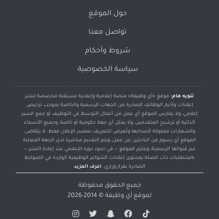
حول الموقع
تواصل معنا
شروط وأحكام
سياسة الخصوصية
تنويه هام:
موقع «أي وظيفة» منصة إعلامية وإعلانية مستقلة مخصصة لنشر
إعلانات وأخبار الوظائف الصادرة من الجهات الرسمية والخاصة بموجب ترخيص
إعلامي، ولا يمارس الموقع أي عمل من أعمال التوسط في التوظيف أو جمع السير
الذاتية أو ترشيح المتقدمين، ولا يمثل أي جهة حكومية أو خاصة، وجميع الأسماء
والشعارات مملوكة لأصحابها وتُعرض للتعريف بمصدر الإعلان فقط. لا يتقاضى
الموقع أي رسوم من الباحثين عن عمل، ويتم التقديم مباشرة لدى الجهة المعلنة
عبر قنواتها الرسمية، ويلتزم الموقع — في حدود دوره الإعلامي عند إعادة النشر —
بالمتطلبات ذات الصلة بمحتوى إعلانات الشواغر الوظيفية الواردة في الضوابط
الصادرة بقرار وزاري.
اعرف المزيد
جميع الحقوق محفوظة
لموقع
أي وظيفة
© 2014-2026