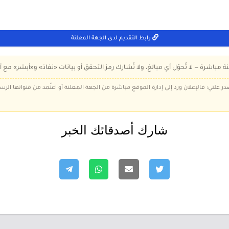
رابط التقديم لدى الجهة المعلنة
ة مباشرة — لا تُحوّل أي مبالغ، ولا تُشارك رمز التحقق أو بيانات «نفاذ» و«أبشر» مع أ
در علني؛ فالإعلان ورد إلى إدارة الموقع مباشرة من الجهة المعلنة أو اعتُمد من قنواتها الر
شارك أصدقائك الخبر