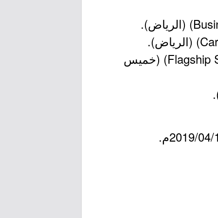
3- المدير الرئيسي للمنطقة الجنوبية (Flagship Southern Region Senior Manager) (خميس