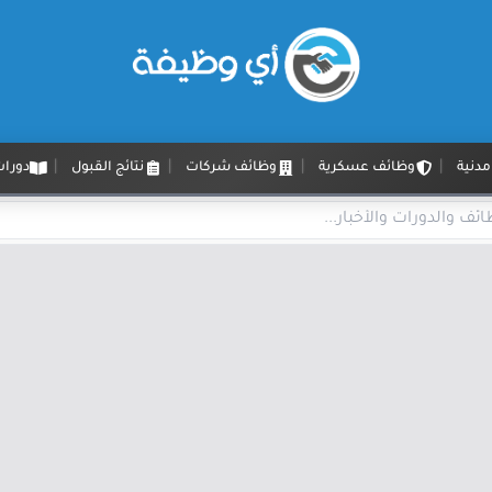
دنية
وظائف عسكرية
وظائف شركات
نتائج القبول
دورات