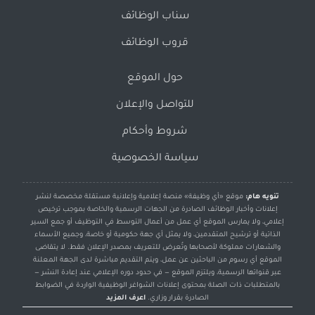
سناب الوظائف
قروب الوظائف
حول الموقع
للتواصل والإعلان
شروط وأحكام
سياسة الخصوصية
تنويه هام:
موقع «أي وظيفة» منصة إعلامية وإعلانية مستقلة مخصصة لنشر
إعلانات وأخبار الوظائف الصادرة من الجهات الرسمية والخاصة بموجب ترخيص
إعلامي، ولا يمارس الموقع أي عمل من أعمال التوسط في التوظيف أو جمع السير
الذاتية أو ترشيح المتقدمين، ولا يمثل أي جهة حكومية أو خاصة، وجميع الأسماء
والشعارات مملوكة لأصحابها وتُعرض للتعريف بمصدر الإعلان فقط. لا يتقاضى
الموقع أي رسوم من الباحثين عن عمل، ويتم التقديم مباشرة لدى الجهة المعلنة
عبر قنواتها الرسمية، ويلتزم الموقع — في حدود دوره الإعلامي عند إعادة النشر —
بالمتطلبات ذات الصلة بمحتوى إعلانات الشواغر الوظيفية الواردة في الضوابط
الصادرة بقرار وزاري.
اعرف المزيد