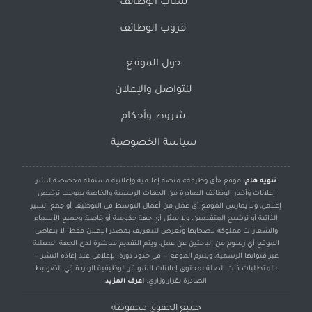
سناب الوظائف
قروب الوظائف
حول الموقع
للتواصل والإعلان
شروط وأحكام
سياسة الخصوصية
تنويه هام:
موقع «أي وظيفة» منصة إعلامية وإعلانية مستقلة مخصصة لنشر
إعلانات وأخبار الوظائف الصادرة من الجهات الرسمية والخاصة بموجب ترخيص
إعلامي، ولا يمارس الموقع أي عمل من أعمال التوسط في التوظيف أو جمع السير
الذاتية أو ترشيح المتقدمين، ولا يمثل أي جهة حكومية أو خاصة، وجميع الأسماء
والشعارات مملوكة لأصحابها وتُعرض للتعريف بمصدر الإعلان فقط. لا يتقاضى
الموقع أي رسوم من الباحثين عن عمل، ويتم التقديم مباشرة لدى الجهة المعلنة
عبر قنواتها الرسمية، ويلتزم الموقع — في حدود دوره الإعلامي عند إعادة النشر —
بالمتطلبات ذات الصلة بمحتوى إعلانات الشواغر الوظيفية الواردة في الضوابط
الصادرة بقرار وزاري.
اعرف المزيد
جميع الحقوق محفوظة