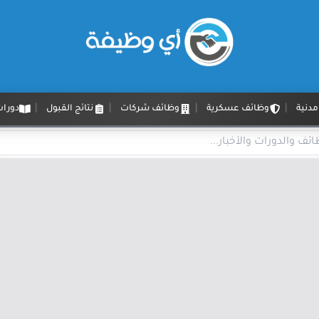
دنية
وظائف عسكرية
وظائف شركات
نتائج القبول
دورات