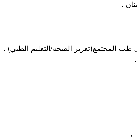
ان .
ب المجتمع(تعزيز الصحة/التعليم الطبي) .
ية .