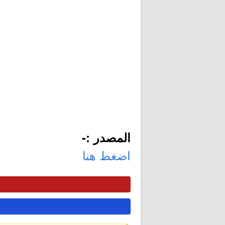
المصدر :-
اضغط هنا