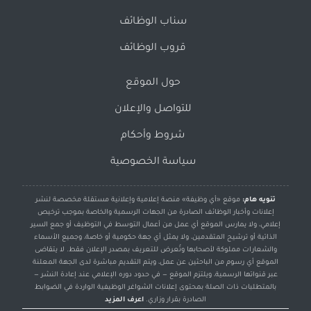
سناب الوظائف
قروب الوظائف
حول الموقع
للتواصل والإعلان
شروط وأحكام
سياسة الخصوصية
تنويه هام:
موقع «أي وظيفة» منصة إعلامية وإعلانية مستقلة مخصصة لنشر
إعلانات وأخبار الوظائف الصادرة من الجهات الرسمية والخاصة بموجب ترخيص
إعلامي، ولا يمارس الموقع أي عمل من أعمال التوسط في التوظيف أو جمع السير
الذاتية أو ترشيح المتقدمين، ولا يمثل أي جهة حكومية أو خاصة، وجميع الأسماء
والشعارات مملوكة لأصحابها وتُعرض للتعريف بمصدر الإعلان فقط. لا يتقاضى
الموقع أي رسوم من الباحثين عن عمل، ويتم التقديم مباشرة لدى الجهة المعلنة
عبر قنواتها الرسمية، ويلتزم الموقع — في حدود دوره الإعلامي عند إعادة النشر —
بالمتطلبات ذات الصلة بمحتوى إعلانات الشواغر الوظيفية الواردة في الضوابط
الصادرة بقرار وزاري.
اعرف المزيد