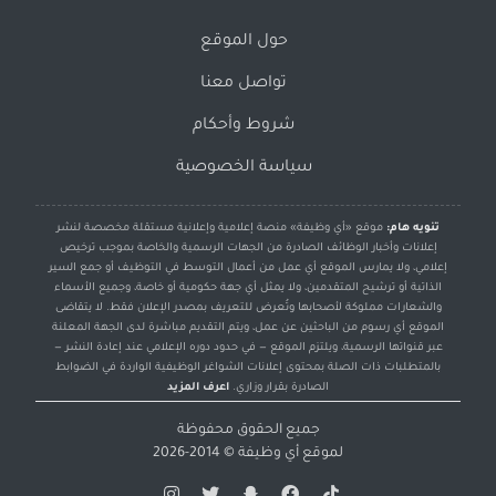
حول الموقع
تواصل معنا
شروط وأحكام
سياسة الخصوصية
تنويه هام:
موقع «أي وظيفة» منصة إعلامية وإعلانية مستقلة مخصصة لنشر
إعلانات وأخبار الوظائف الصادرة من الجهات الرسمية والخاصة بموجب ترخيص
إعلامي، ولا يمارس الموقع أي عمل من أعمال التوسط في التوظيف أو جمع السير
الذاتية أو ترشيح المتقدمين، ولا يمثل أي جهة حكومية أو خاصة، وجميع الأسماء
والشعارات مملوكة لأصحابها وتُعرض للتعريف بمصدر الإعلان فقط. لا يتقاضى
الموقع أي رسوم من الباحثين عن عمل، ويتم التقديم مباشرة لدى الجهة المعلنة
عبر قنواتها الرسمية، ويلتزم الموقع — في حدود دوره الإعلامي عند إعادة النشر —
بالمتطلبات ذات الصلة بمحتوى إعلانات الشواغر الوظيفية الواردة في الضوابط
الصادرة بقرار وزاري.
اعرف المزيد
جميع الحقوق محفوظة
لموقع
أي وظيفة
© 2014-2026