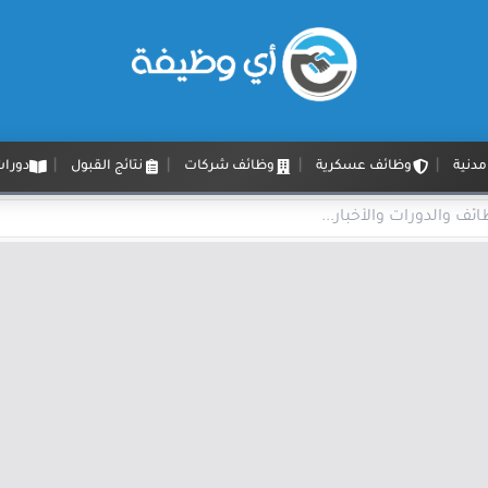
دنية
وظائف عسكرية
وظائف شركات
نتائج القبول
دورات