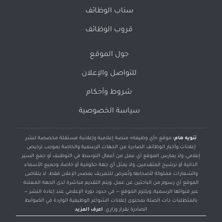
سناب الوظائف
قروب الوظائف
حول الموقع
للتواصل والإعلان
شروط وأحكام
سياسة الخصوصية
تنويه هام:
موقع «أي وظيفة» منصة إعلامية وإعلانية مستقلة مخصصة لنشر
إعلانات وأخبار الوظائف الصادرة من الجهات الرسمية والخاصة بموجب ترخيص
إعلامي، ولا يمارس الموقع أي عمل من أعمال التوسط في التوظيف أو جمع السير
الذاتية أو ترشيح المتقدمين، ولا يمثل أي جهة حكومية أو خاصة، وجميع الأسماء
والشعارات مملوكة لأصحابها وتُعرض للتعريف بمصدر الإعلان فقط. لا يتقاضى
الموقع أي رسوم من الباحثين عن عمل، ويتم التقديم مباشرة لدى الجهة المعلنة
عبر قنواتها الرسمية، ويلتزم الموقع — في حدود دوره الإعلامي عند إعادة النشر —
بالمتطلبات ذات الصلة بمحتوى إعلانات الشواغر الوظيفية الواردة في الضوابط
الصادرة بقرار وزاري.
اعرف المزيد