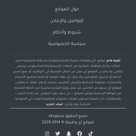
حول الموقع
للتواصل والإعلان
شروط وأحكام
سياسة الخصوصية
تنويه هام:
موقع «أي وظيفة» منصة إعلامية وإعلانية مستقلة مخصصة لنشر
إعلانات وأخبار الوظائف الصادرة من الجهات الرسمية والخاصة بموجب ترخيص
إعلامي، ولا يمارس الموقع أي عمل من أعمال التوسط في التوظيف أو جمع السير
الذاتية أو ترشيح المتقدمين، ولا يمثل أي جهة حكومية أو خاصة، وجميع الأسماء
والشعارات مملوكة لأصحابها وتُعرض للتعريف بمصدر الإعلان فقط. لا يتقاضى
الموقع أي رسوم من الباحثين عن عمل، ويتم التقديم مباشرة لدى الجهة المعلنة
عبر قنواتها الرسمية، ويلتزم الموقع — في حدود دوره الإعلامي عند إعادة النشر —
بالمتطلبات ذات الصلة بمحتوى إعلانات الشواغر الوظيفية الواردة في الضوابط
الصادرة بقرار وزاري.
اعرف المزيد
جميع الحقوق محفوظة
لموقع
أي وظيفة
© 2014-2026