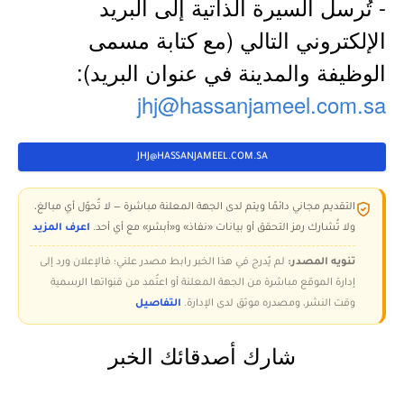
- تُرسل السيرة الذاتية إلى البريد
الإلكتروني التالي (مع كتابة مسمى
الوظيفة والمدينة في عنوان البريد):
jhj@hassanjameel.com.sa
JHJ@HASSANJAMEEL.COM.SA
التقديم مجاني دائمًا ويتم لدى الجهة المعلنة مباشرة — لا تُحوّل أي مبالغ،
ولا تُشارك رمز التحقق أو بيانات «نفاذ» و«أبشر» مع أي أحد.
اعرف المزيد
تنويه المصدر:
لم يُدرج في هذا الخبر رابط مصدر علني؛ فالإعلان ورد إلى
إدارة الموقع مباشرة من الجهة المعلنة أو اعتُمد من قنواتها الرسمية
وقت النشر، ومصدره موثق لدى الإدارة.
التفاصيل
شارك أصدقائك الخبر