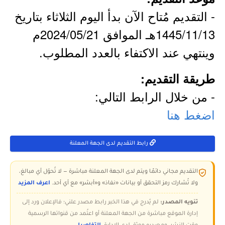
- التقديم مُتاح الآن بدأ اليوم الثلاثاء بتاريخ
1445/11/13هـ الموافق 2024/05/21م
وينتهي عند الاكتفاء بالعدد المطلوب.
طريقة التقديم:
- من خلال الرابط التالي:
اضغط هنا
رابط التقديم لدى الجهة المعلنة
التقديم مجاني دائمًا ويتم لدى الجهة المعلنة مباشرة — لا تُحوّل أي مبالغ،
ولا تُشارك رمز التحقق أو بيانات «نفاذ» و«أبشر» مع أي أحد.
اعرف المزيد
تنويه المصدر:
لم يُدرج في هذا الخبر رابط مصدر علني؛ فالإعلان ورد إلى
إدارة الموقع مباشرة من الجهة المعلنة أو اعتُمد من قنواتها الرسمية