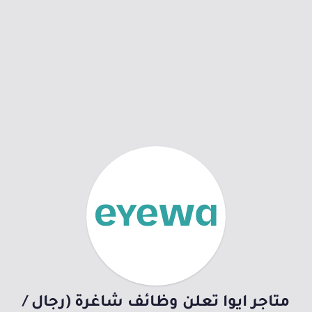
متاجر ايوا تعلن وظائف شاغرة (رجال /