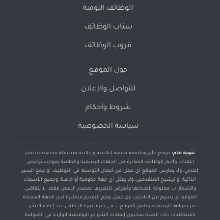
الوظائف اليومية
سناب الوظائف
قروب الوظائف
حول الموقع
للتواصل والإعلان
شروط وأحكام
سياسة الخصوصية
تنويه هام:
موقع «أي وظيفة» منصة إعلامية وإعلانية مستقلة مخصصة لنشر
إعلانات وأخبار الوظائف الصادرة من الجهات الرسمية والخاصة بموجب ترخيص
إعلامي، ولا يمارس الموقع أي عمل من أعمال التوسط في التوظيف أو جمع السير
الذاتية أو ترشيح المتقدمين، ولا يمثل أي جهة حكومية أو خاصة، وجميع الأسماء
والشعارات مملوكة لأصحابها وتُعرض للتعريف بمصدر الإعلان فقط. لا يتقاضى
الموقع أي رسوم من الباحثين عن عمل، ويتم التقديم مباشرة لدى الجهة المعلنة
عبر قنواتها الرسمية، ويلتزم الموقع — في حدود دوره الإعلامي عند إعادة النشر —
بالمتطلبات ذات الصلة بمحتوى إعلانات الشواغر الوظيفية الواردة في الضوابط