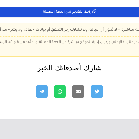
رابط التقديم لدى الجهة المعلنة
ة مباشرة — لا تُحوّل أي مبالغ، ولا تُشارك رمز التحقق أو بيانات «نفاذ» و«أبشر» مع أ
در علني؛ فالإعلان ورد إلى إدارة الموقع مباشرة من الجهة المعلنة أو اعتُمد من قنواتها الر
شارك أصدقائك الخبر