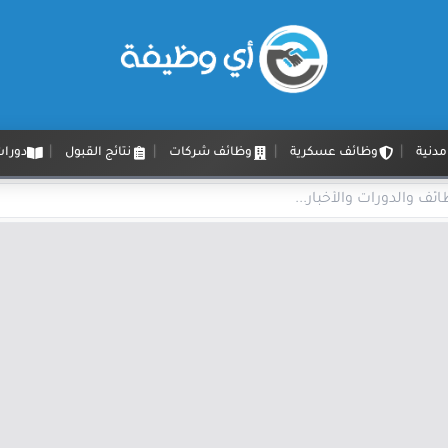
دنية
وظائف عسكرية
وظائف شركات
نتائج القبول
دورات