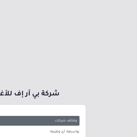
شركة بي آر إف للأغذية (BRF) تعلن وظائف (مساعد خدمات لوجستية)
وظائف شركات
بواسطة: أي وظيفة