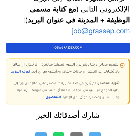
الإلكتروني التالي (
مع كتابة مسمى
):
الوظيفة + المدينة في عنوان البريد
job@grassep.com
JOB@GRASSEP.COM
التقديم مجاني دائمًا ويتم لدى الجهة المعلنة مباشرة — لا تُحوّل أي مبالغ،
ولا تُشارك رمز التحقق أو بيانات «نفاذ» و«أبشر» مع أي أحد.
اعرف المزيد
تنويه المصدر:
لم يُدرج في هذا الخبر رابط مصدر علني؛ فالإعلان ورد إلى
إدارة الموقع مباشرة من الجهة المعلنة أو اعتُمد من قنواتها الرسمية
وقت النشر، ومصدره موثق لدى الإدارة.
التفاصيل
شارك أصدقائك الخبر