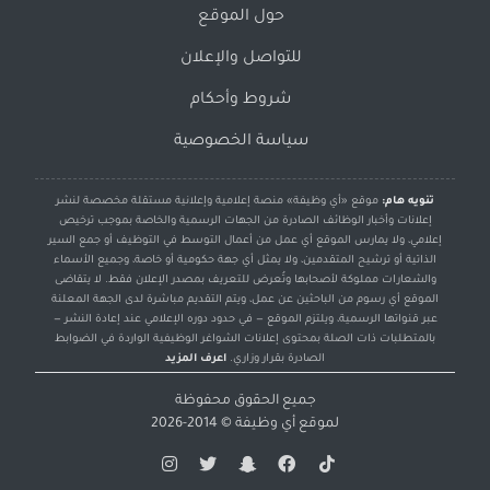
حول الموقع
للتواصل والإعلان
شروط وأحكام
سياسة الخصوصية
تنويه هام:
موقع «أي وظيفة» منصة إعلامية وإعلانية مستقلة مخصصة لنشر
إعلانات وأخبار الوظائف الصادرة من الجهات الرسمية والخاصة بموجب ترخيص
إعلامي، ولا يمارس الموقع أي عمل من أعمال التوسط في التوظيف أو جمع السير
الذاتية أو ترشيح المتقدمين، ولا يمثل أي جهة حكومية أو خاصة، وجميع الأسماء
والشعارات مملوكة لأصحابها وتُعرض للتعريف بمصدر الإعلان فقط. لا يتقاضى
الموقع أي رسوم من الباحثين عن عمل، ويتم التقديم مباشرة لدى الجهة المعلنة
عبر قنواتها الرسمية، ويلتزم الموقع — في حدود دوره الإعلامي عند إعادة النشر —
بالمتطلبات ذات الصلة بمحتوى إعلانات الشواغر الوظيفية الواردة في الضوابط
الصادرة بقرار وزاري.
اعرف المزيد
جميع الحقوق محفوظة
لموقع
أي وظيفة
© 2014-2026