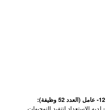
12- عامل (العدد 52 وظيفة):
- لديه الاستعداد لتتفيد التوجيهات.