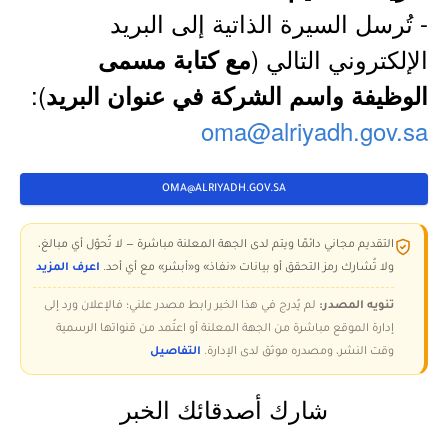
- تُرسل السيرة الذاتية إلى البريد
الإلكتروني التالي (
مع كتابة مسمى
):
الوظيفة واسم الشركة في عنوان البريد
oma@alriyadh.gov.sa
OMA@ALRIYADH.GOV.SA
التقديم مجاني دائمًا ويتم لدى الجهة المعلنة مباشرة — لا تُحوّل أي مبالغ،
ولا تُشارك رمز التحقق أو بيانات «نفاذ» و«أبشر» مع أي أحد.
اعرف المزيد
تنويه المصدر:
لم يُدرج في هذا الخبر رابط مصدر علني؛ فالإعلان ورد إلى
إدارة الموقع مباشرة من الجهة المعلنة أو اعتُمد من قنواتها الرسمية
وقت النشر، ومصدره موثق لدى الإدارة.
التفاصيل
شارك أصدقائك الخبر