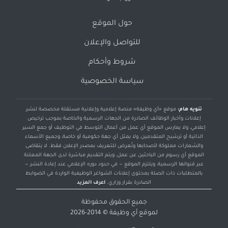
حول الموقع
للتواصل والإعلان
شروط وأحكام
سياسة الخصوصية
تنويه هام:
موقع «أي وظيفة» منصة إعلامية وإعلانية مستقلة مخصصة لنشر
إعلانات وأخبار الوظائف الصادرة من الجهات الرسمية والخاصة بموجب ترخيص
إعلامي، ولا يمارس الموقع أي عمل من أعمال التوسط في التوظيف أو جمع السير
الذاتية أو ترشيح المتقدمين، ولا يمثل أي جهة حكومية أو خاصة، وجميع الأسماء
والشعارات مملوكة لأصحابها وتُعرض للتعريف بمصدر الإعلان فقط. لا يتقاضى
الموقع أي رسوم من الباحثين عن عمل، ويتم التقديم مباشرة لدى الجهة المعلنة
عبر قنواتها الرسمية، ويلتزم الموقع — في حدود دوره الإعلامي عند إعادة النشر —
بالمتطلبات ذات الصلة بمحتوى إعلانات الشواغر الوظيفية الواردة في الضوابط
الصادرة بقرار وزاري.
اعرف المزيد
جميع الحقوق محفوظة
لموقع
أي وظيفة
© 2014-2026