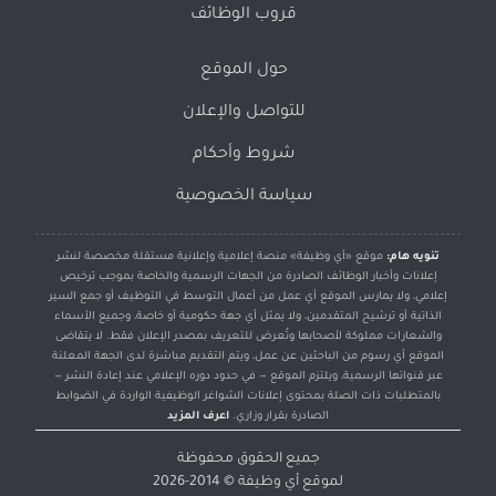
قروب الوظائف
حول الموقع
للتواصل والإعلان
شروط وأحكام
سياسة الخصوصية
تنويه هام:
موقع «أي وظيفة» منصة إعلامية وإعلانية مستقلة مخصصة لنشر
إعلانات وأخبار الوظائف الصادرة من الجهات الرسمية والخاصة بموجب ترخيص
إعلامي، ولا يمارس الموقع أي عمل من أعمال التوسط في التوظيف أو جمع السير
الذاتية أو ترشيح المتقدمين، ولا يمثل أي جهة حكومية أو خاصة، وجميع الأسماء
والشعارات مملوكة لأصحابها وتُعرض للتعريف بمصدر الإعلان فقط. لا يتقاضى
الموقع أي رسوم من الباحثين عن عمل، ويتم التقديم مباشرة لدى الجهة المعلنة
عبر قنواتها الرسمية، ويلتزم الموقع — في حدود دوره الإعلامي عند إعادة النشر —
بالمتطلبات ذات الصلة بمحتوى إعلانات الشواغر الوظيفية الواردة في الضوابط
الصادرة بقرار وزاري.
اعرف المزيد
جميع الحقوق محفوظة
لموقع
أي وظيفة
© 2014-2026