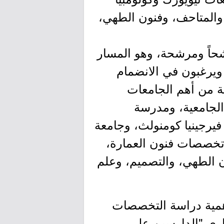
 والمتاحف، وفنون الطهي،
صلين على قبول مسبق، فقد جرى القبول المبدئي لـ 91 مرشحاً ومرشحة، وهو المسار
يرغبون في الانضمام
ة من أهم الجامعات
 الجامعية، ومدرسة
فيرجينيا كومنولث، وجامعة
ة تخصصات فنون العمارة،
ون الطهي، والتصميم، وعلم
أهمية دراسة التخصصات
اري "الدارسين على