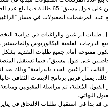
حسابهم الخاص" و"الحاصلين على قبول مسبق" 65
ل طلبات الراغبين والراغبات في دراسة التخصص
ع الدرجات العلمية البكالوريوس والماجستير و
ستكون مفتوحة أمام جميع طلبات التقديم بشكل
صلين على قبول مسبق"، فيما تستقبل المنصة ح
 للمسار الثالث "الراغبين الجدد بالدراسة" وذلك بعد 
. وبموازاة ذلك، يعمل فريق برنامج الابتعاث الثقافي ح
القبول المُعلنة، ثم مراسلة المقبولين ومتابعة 
قبول النهائي.
في قد بدأ في استقبال طلبات الالتحاق في يناي