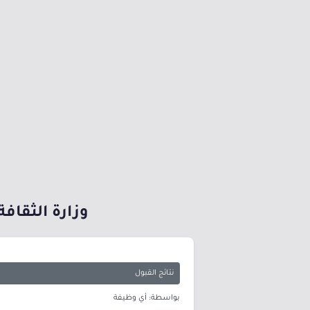
وزارة الثقافة تعلن 1157 مرشحاً ومرشحة على ب
نتائج القبول
بواسطة: أي وظيفة