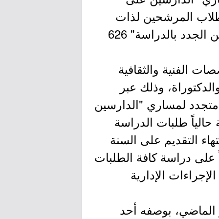
 طالبة فيما بلغ عدد الطلاب المرشحين لذات
المسارين 52 طالباً, بينما بلغ عدد المرشحات المقبولات في مسار "الراغبين الجدد بالدراسة" 626
ات الفنية والثقافية
الدكتوراة، وذلك عبر
 متجدد لمساري "الدارسين
الياً طلبات الدراسة
انتهاء التقديم على السنة
الياً على دراسة كافة الطلبات
الإجراءات الإدارية
ر الماضي، بوصفه أحد