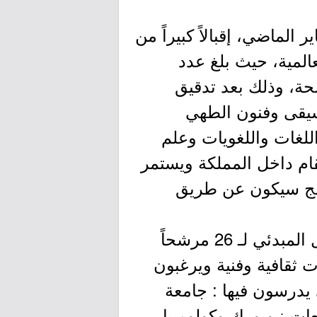
الماضي، إقبالاً كبيراً من
المية، حيث بلغ عدد
 الجدد بالدراسة 1040 مرشحاً ومرشحة، وذلك بعد تدقيق
وسيقى وفنون الطهي
للغات واللغويات وعلم
قام داخل المملكة ويستمر
نامج سيكون عن طريق
وفي المسار الثاني المخصص للدارسين على حسابهم الخاص، جرى القبول المبدئي لـ 26 مرشحاً
ثقافية وفنية ويرغبون
يدرسون فيها : جامعة
معات نيويورك وكولومبيا