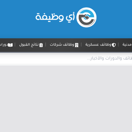
دنية
وظائف عسكرية
وظائف شركات
نتائج القبول
دورات