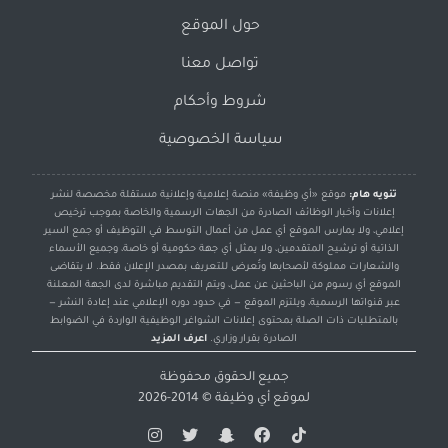
حول الموقع
تواصل معنا
شروط وأحكام
سياسة الخصوصية
تنويه هام:
موقع «أي وظيفة» منصة إعلامية وإعلانية مستقلة مخصصة لنشر
إعلانات وأخبار الوظائف الصادرة من الجهات الرسمية والخاصة بموجب ترخيص
إعلامي، ولا يمارس الموقع أي عمل من أعمال التوسط في التوظيف أو جمع السير
الذاتية أو ترشيح المتقدمين، ولا يمثل أي جهة حكومية أو خاصة، وجميع الأسماء
والشعارات مملوكة لأصحابها وتُعرض للتعريف بمصدر الإعلان فقط. لا يتقاضى
الموقع أي رسوم من الباحثين عن عمل، ويتم التقديم مباشرة لدى الجهة المعلنة
عبر قنواتها الرسمية، ويلتزم الموقع — في حدود دوره الإعلامي عند إعادة النشر —
بالمتطلبات ذات الصلة بمحتوى إعلانات الشواغر الوظيفية الواردة في الضوابط
الصادرة بقرار وزاري.
اعرف المزيد
جميع الحقوق محفوظة
لموقع
أي وظيفة
© 2014-2026