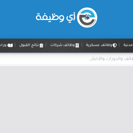
دنية
وظائف عسكرية
وظائف شركات
نتائج القبول
دورات