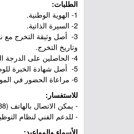
الطلبات:
1- الهوية الوطنية.
2- السيرة الذاتية.
3- أصل وثيقة التخرج مع نس
وتاريخ التخرج.
4- الحاصلين على الدرجة الجامعية الخارجية يتطلب ارفاق معادلة التعليم العالي.
5- أصل شهادة الخبرة للوظائف التي تتطلب خبره.
6- مراعاة الحضور في الموعد المحدد حسب أرقام التسلسل.
للاستفسار:
- يمكن الاتصال بالهاتف (0112038888) تحويلة (1872) وتحويلة (1874) وتحويلة (1878).
- للدعم الفني لنظام التوظي
الأسماء والمواعيد: