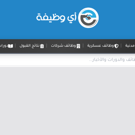
دنية
وظائف عسكرية
وظائف شركات
نتائج القبول
دورات