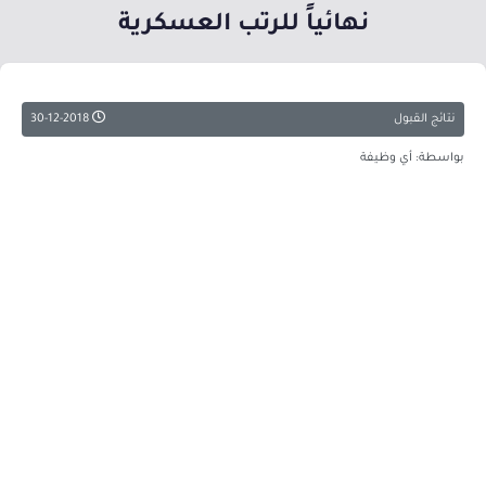
نهائياً للرتب العسكرية
نتائج القبول
30-12-2018
بواسطة: أي وظيفة